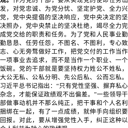
发，对党忠诚、为党分忧、坚定护党、全力兴
党，党中央提倡的坚决响应，党中央决定的坚
决照办，党中央禁止的坚决杜绝，竭尽全力完
成党交给的职责和任务。为了党和人民事业勤
勤恳恳、任劳任怨，不图名、不图利，专心致
志、心无旁骛做好工作，把党交付的工作当作
一项事业去追求，而不是当作一个职业、一个
饭碗。党的干部就是要坚持权力姓公不姓私，
大公无私、公私分明、先公后私、公而忘私。
习近平总书记指出：“只有党性坚强、摒弃私心
杂念，才能保证政绩观不出偏差。”一些领导干
部做事动机并不那么纯正，把干事和个人名利
捆绑在一起，有了一点成绩，就伸手向组织要
回报。对此，要从增强党性入手，纠正这种以